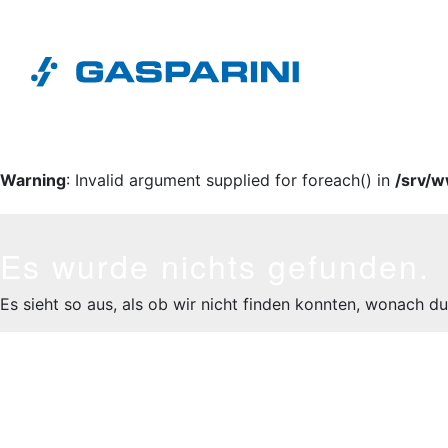
Zum Inhalt springen
Nessun tag trovato.
Warning
: Invalid argument supplied for foreach() in
/srv/
Es wurde nichts gefunden.
Es sieht so aus, als ob wir nicht finden konnten, wonach du