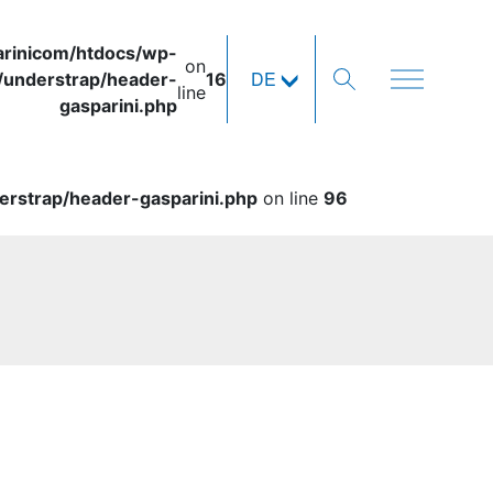
rinicom/htdocs/wp-
on
DE
/understrap/header-
16
line
gasparini.php
rstrap/header-gasparini.php
on line
96