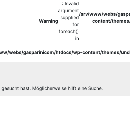
: Invalid
argument
/srv/www/webs/gaspa
supplied
Warning
content/themes
for
foreach()
in
www/webs/gasparinicom/htdocs/wp-content/themes/unde
 gesucht hast. Möglicherweise hilft eine Suche.