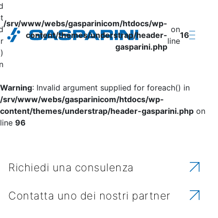
Zum Inhalt springen
id
t
/srv/www/webs/gasparinicom/htdocs/wp-
d
on
content/themes/understrap/header-
16
r
line
gasparini.php
)
in
Warning
: Invalid argument supplied for foreach() in
Vuoi ricevere maggiori
/srv/www/webs/gasparinicom/htdocs/wp-
informazioni sui nostri prodotti e
content/themes/understrap/header-gasparini.php
on
servizi?
line
96
Richiedi una consulenza
Contatta uno dei nostri partner