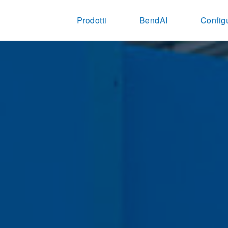
Prodotti
BendAI
Config