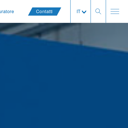
uratore
Contatti
IT