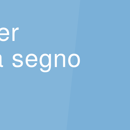
er
a segno