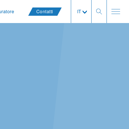
uratore
Contatti
IT