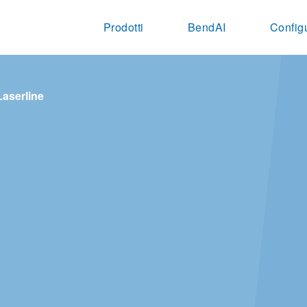
Prodotti
BendAI
Config
Laserline