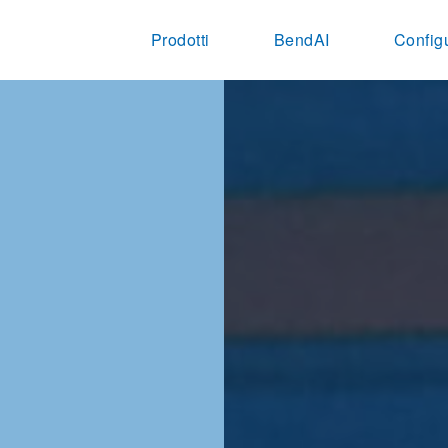
Prodotti
BendAI
Config