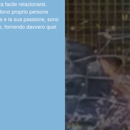
facile relazionarsi.
ndono proprio persone
a e la sua passione, sono
ro, fornendo davvero quel