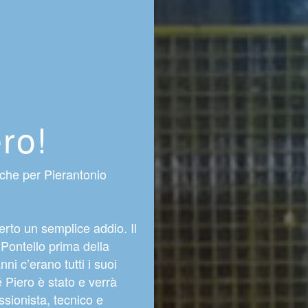
ero!
nche per Pierantonio
erto un semplice addio. Il
 Pontello prima della
nni c’erano tutti i suoi
é Piero è stato e verrà
sionista, tecnico e