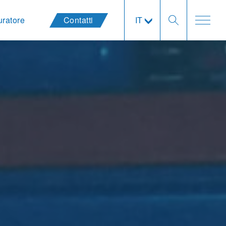
uratore
Contatti
IT