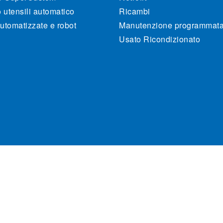
utensili automatico
Ricambi
utomatizzate e robot
Manutenzione programmat
Usato Ricondizionato
470262. All rights reserved.
Cookie Policy
P