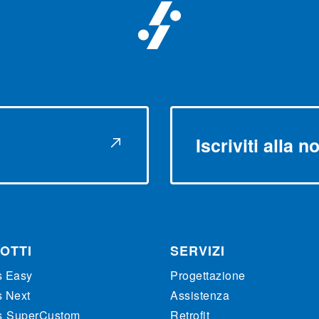
Iscriviti alla 
OTTI
SERVIZI
s Easy
Progettazione
s Next
Assistenza
s
SuperCustom
Retrofit