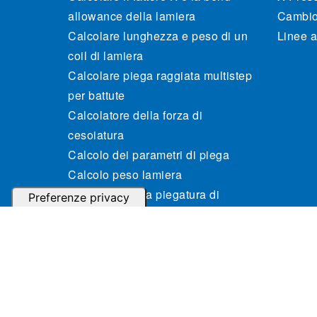
allowance della lamiera
Cambio 
Calcolare lunghezza e peso di un
Linee a
coil di lamiera
Calcolare piega raggiata multistep
per battute
Calcolatore della forza di
cesoiatura
Calcolo dei parametri di piega
Calcolo peso lamiera
Risparmia nella piegatura di
scatolati in lamiera
Risparmio nell’attrezzaggio
© 2024 Gasparini Industries S.r.l. - P.IVA: IT04364