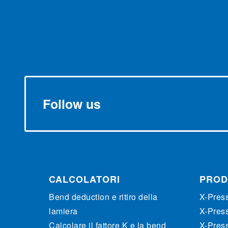
Follow us
CALCOLATORI
PROD
Bend deduction e ritiro della
X-Pres
lamiera
X-Pres
Calcolare il fattore K e la bend
X-Pres