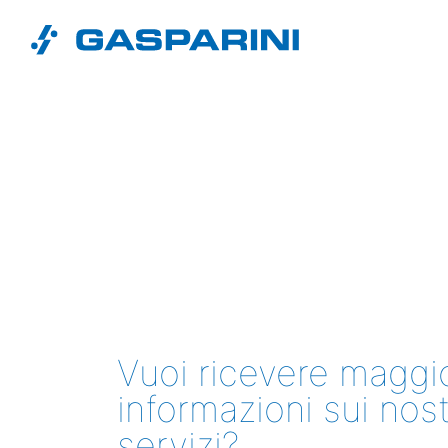
Vai al contenuto
Vuoi ricevere maggio
informazioni sui nost
servizi?