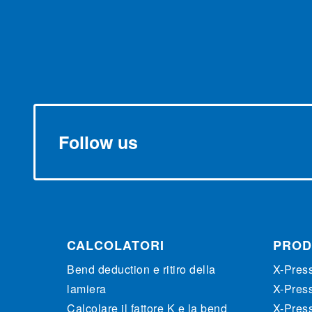
Follow us
CALCOLATORI
PROD
Bend deduction e ritiro della
X-Pres
lamiera
X-Pres
Calcolare il fattore K e la bend
X-Pres