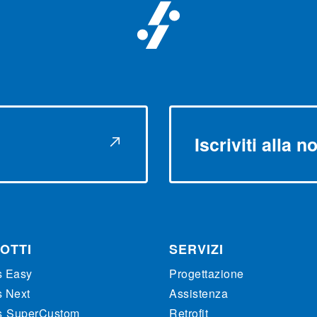
Iscriviti alla 
OTTI
SERVIZI
s Easy
Progettazione
s Next
Assistenza
s
SuperCustom
Retrofit