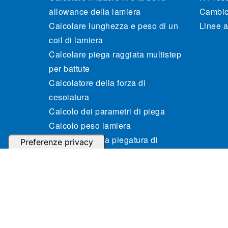
allowance della lamiera
Cambio 
Calcolare lunghezza e peso di un
Linee a
coil di lamiera
Calcolare piega raggiata multistep
per battute
Calcolatore della forza di
cesoiatura
Calcolo dei parametri di piega
Calcolo peso lamiera
Risparmia nella piegatura di
scatolati in lamiera
Risparmio nell’attrezzaggio
© 2024 Gasparini Industries S.r.l. - P.IVA: IT04364