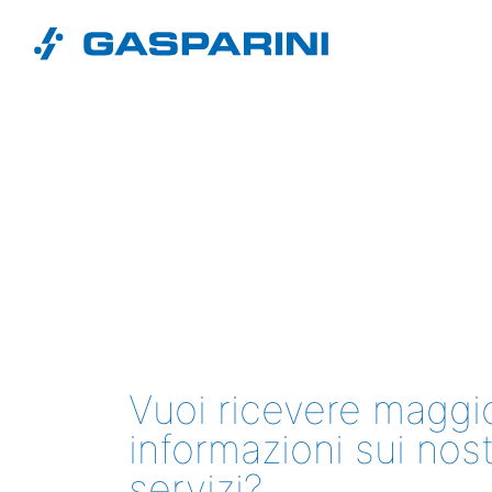
Vai al contenuto
Vuoi ricevere maggio
informazioni sui nost
servizi?