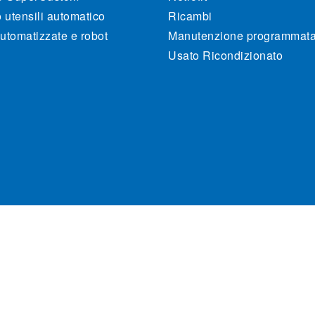
utensili automatico
Ricambi
utomatizzate e robot
Manutenzione programmat
Usato Ricondizionato
470262. All rights reserved.
Cookie Policy
P