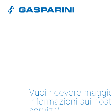
Vai al contenuto
Vuoi ricevere maggio
informazioni sui nost
servizi?