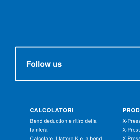
Follow us
CALCOLATORI
PROD
Bend deduction e ritiro della
X-Pres
lamiera
X-Pres
Calcolare il fattore K e la bend
X-Pres