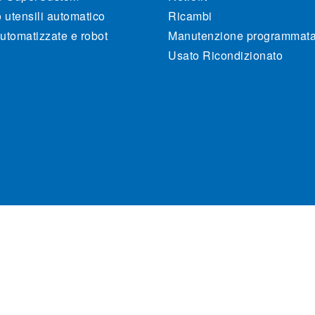
utensili automatico
Ricambi
utomatizzate e robot
Manutenzione programmat
Usato Ricondizionato
470262. All rights reserved.
Cookie Policy
P