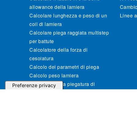
allowance della lamiera
Cambio 
Calcolare lunghezza e peso di un
Linee a
coil di lamiera
Calcolare piega raggiata multistep
per battute
Calcolatore della forza di
cesoiatura
Calcolo dei parametri di piega
Calcolo peso lamiera
Risparmia nella piegatura di
scatolati in lamiera
Risparmio nell’attrezzaggio
© 2024 Gasparini Industries S.r.l. - P.IVA: IT04364