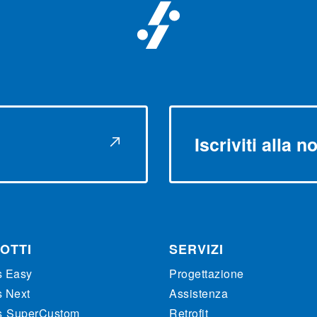
Iscriviti alla 
OTTI
SERVIZI
s Easy
Progettazione
s Next
Assistenza
s
SuperCustom
Retrofit