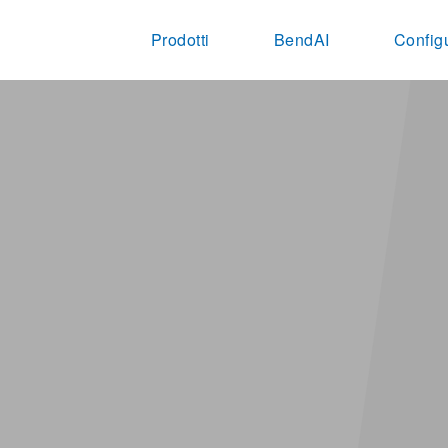
Prodotti
BendAI
Config