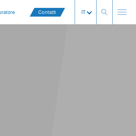
uratore
Contatti
IT