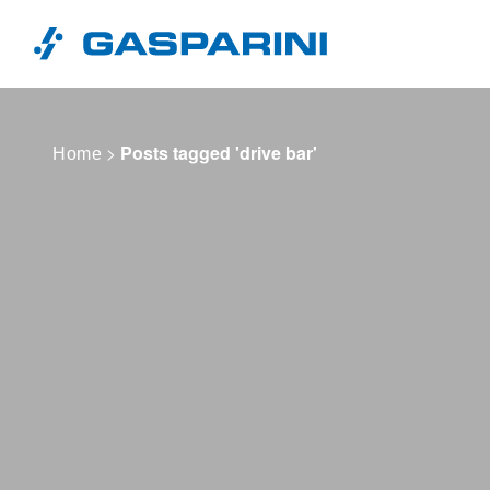
Vai al contenuto
>
Posts tagged 'drive bar'
Home