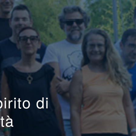
irito di
tà