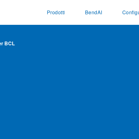
Prodotti
BendAI
Config
per BCL