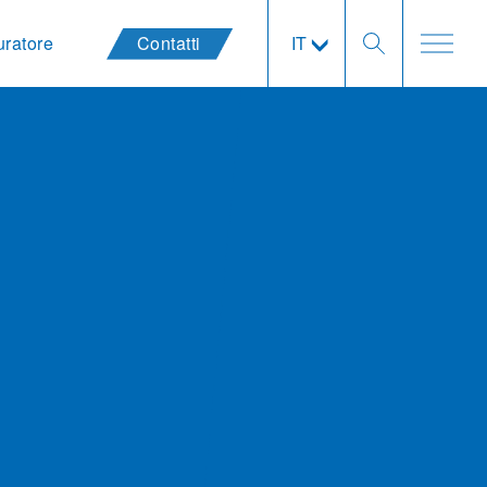
uratore
Contatti
IT