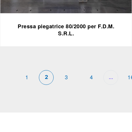
Pressa piegatrice 80/2000 per F.D.M.
S.R.L.
Navigazione degli articoli
1
3
4
1
2
…