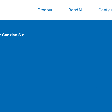
Prodotti
BendAI
Config
 Canzian S.r.l.