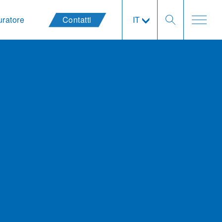
uratore
Contatti
IT