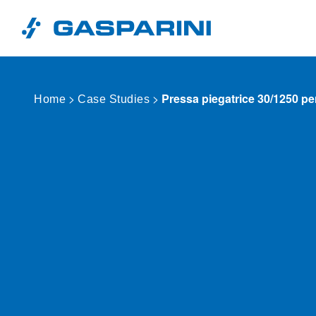
Vai al contenuto
>
>
Pressa piegatrice 30/1250 per
Home
Case Studies