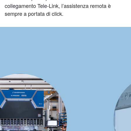
collegamento Tele-Link, l’assistenza remota è
sempre a portata di click.