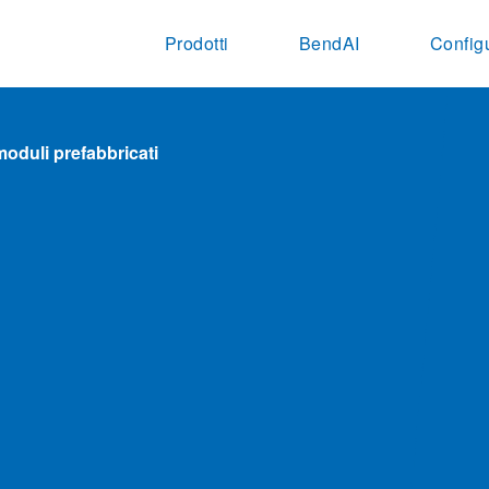
Prodotti
BendAI
Config
moduli prefabbricati