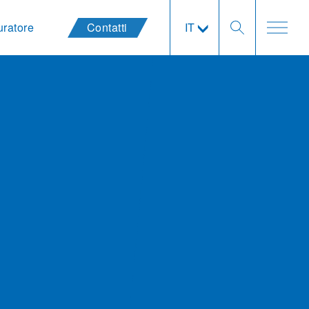
uratore
Contatti
IT