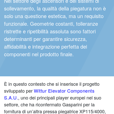
Nel settore degli ascensori e dei sistemi di
sollevamento, la qualità della piegatura non è
solo una questione estetica, ma un requisito
funzionale. Geometrie costanti, tolleranze
ristrette e ripetibilità assoluta sono fattori
determinanti per garantire sicurezza,
affidabilità e integrazione perfetta dei
componenti nel prodotto finale.
È in questo contesto che si inserisce il progetto
sviluppato per
Wittur Elevator Components
S.A.U.
, uno dei principali player europei nel suo
settore, che ha riconfermato Gasparini per la
fornitura di un’altra pressa piegatrice XP115/4000,