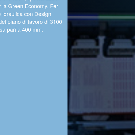
per la Green Economy. Per
e idraulica con Design
el piano di lavoro di 3100
sa pari a 400 mm.