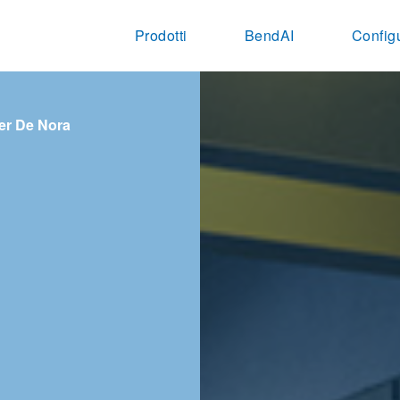
Prodotti
BendAI
Config
per De Nora