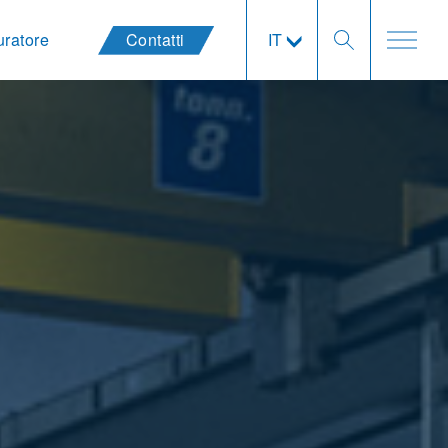
uratore
Contatti
IT