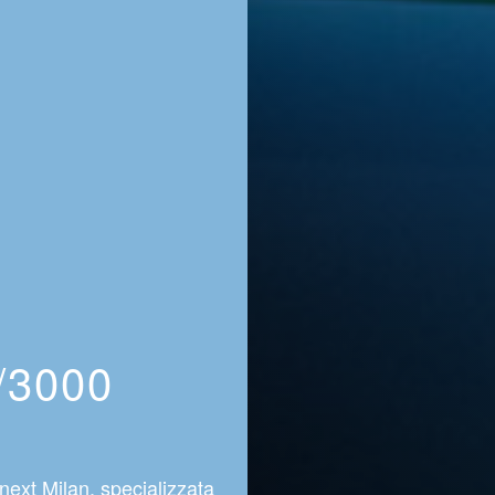
5/3000
next Milan, specializzata