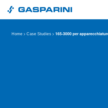
Vai al contenuto
>
>
165-3000 per apparecchiature
Home
Case Studies