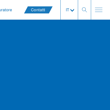
uratore
Contatti
IT