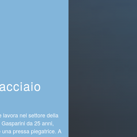
acciaio
lavora nel settore della
ti Gasparini da 25 anni,
e una pressa piegatrice. A