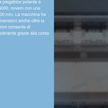
 piegatrice potente e
/4000, ovvero con una
 4100 mm. La macchina ha
mensioni anche oltre la
0 mm consente di
facilmente grazie alla corsa