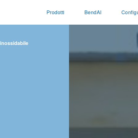
Prodotti
BendAI
Config
 inossidabile