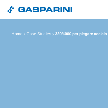
Vai al contenuto
>
>
330/4000 per piegare acciaio
Home
Case Studies